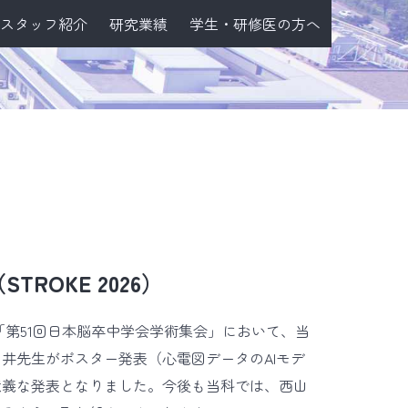
スタッフ紹介
研究業績
学生・研修医の方へ
ROKE 2026）
た「第51回日本脳卒中学会学術集会」において、当
臼井先生がポスター発表（心電図データのAIモデ
意義な発表となりました。今後も当科では、西山