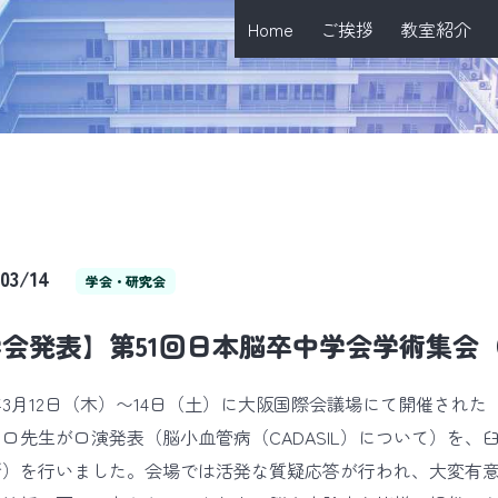
Home
ご挨拶
教室紹介
/03/14
学会・研究会
会発表】第51回日本脳卒中学会学術集会（ST
6年3月12日（木）〜14日（土）に大阪国際会議場にて開催され
口先生が口演発表（脳小血管病（CADASIL）について）を、
析）を行いました。会場では活発な質疑応答が行われ、大変有