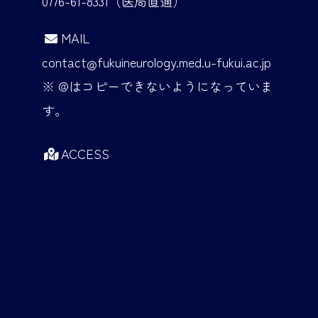
0776-61-8331（医局直通）
MAIL
contact
fukuineurology
.med.u-fukui.ac.jp
※ @はコピーできないようになっていま
す。
ACCESS