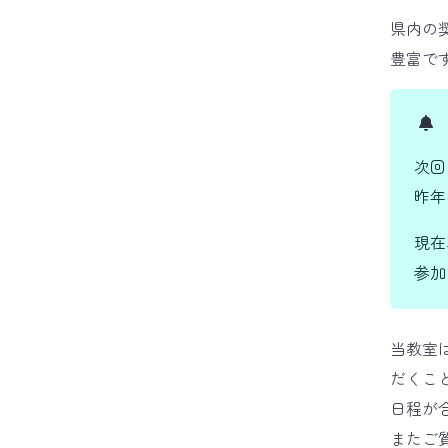
県内の
豊富で
次回
昨年
現在
参加
当教室
だくこ
日程が
またご