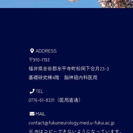
ADDRESS
〒910-1193
福井県吉田郡永平寺町松岡下合月23-3
基礎研究棟4階 脳神経内科医局
TEL
0776-61-8331（医局直通）
MAIL
contact
fukuineurology
.med.u-fukui.ac.jp
※ @はコピーできないようになっています。