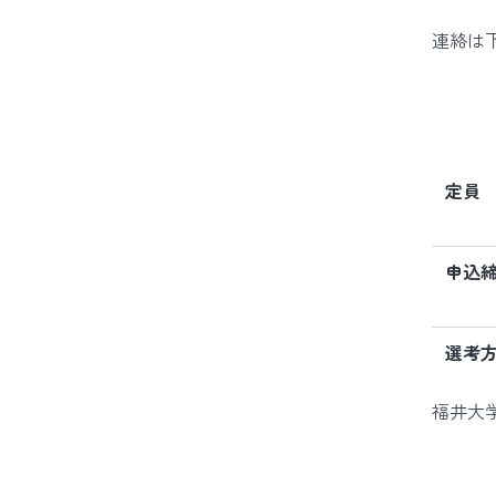
連絡は
定員
申込
選考
福井大