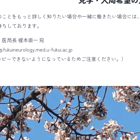
のことをもっと詳しく知りたい場合や一緒に働きたい場合には
待ちしております。
医局長 榎本崇一 宛
fukuineurology
.med.u-fukui.ac.jp
コピーできないようになっているためご注意ください。）