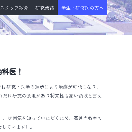
スタッフ紹介
研究業績
学生・研修医の方へ
内科医！
近は研究・医学の進歩により治療が可能になり、
れだけ研究の余地があり将来性も高い領域と言え
。 雰囲気を知っていただくため、毎月当教室の
せしています）。