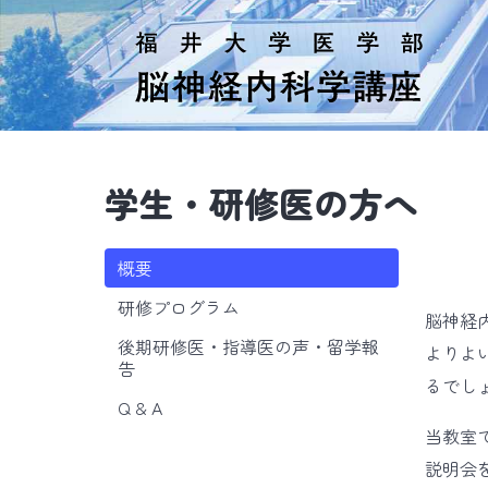
学生・研修医の方へ
概要
研修プログラム
脳神経
後期研修医・指導医の声・留学報
よりよ
告
るでし
Q & A
当教室
説明会